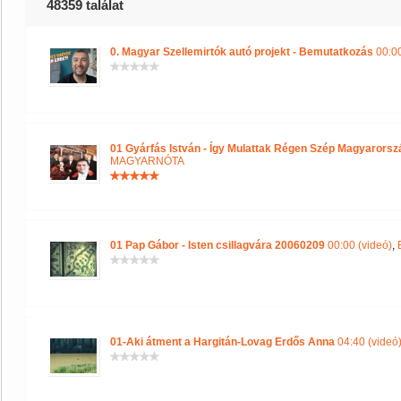
48359 találat
0. Magyar Szellemirtók autó projekt - Bemutatkozás
00:00
01 Gyárfás István - Így Mulattak Régen Szép Magyarors
MAGYARNÓTA
01 Pap Gábor - Isten csillagvára 20060209
00:00 (videó)
,
01-Aki átment a Hargitán-Lovag Erdős Anna
04:40 (videó