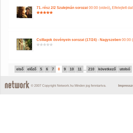
71. rész 2/2 Szulejmán sorozat
00:00 (videó)
,
Elfelejtett d
Csillagok ösvényein sorozat (17/24) - Nagyszeben
00:00 (
első
előző
5
6
7
8
9
10
11
...
210
következő
utolsó
© 2007 Copyright Network.hu Minden jog fenntartva.
Impress