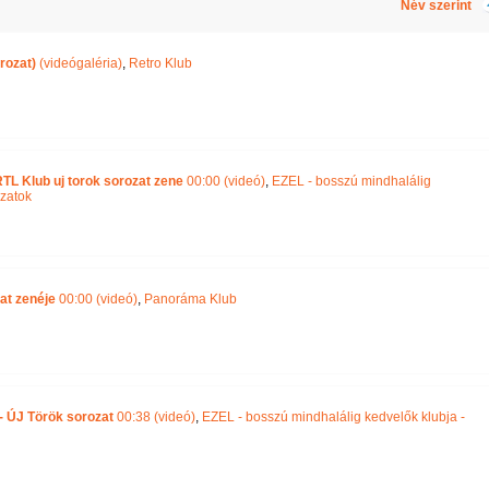
Név szerint
rozat)
(videógaléria)
,
Retro Klub
L Klub uj torok sorozat zene
00:00 (videó)
,
EZEL - bosszú mindhalálig
ozatok
zat zenéje
00:00 (videó)
,
Panoráma Klub
- ÚJ Török sorozat
00:38 (videó)
,
EZEL - bosszú mindhalálig kedvelők klubja -