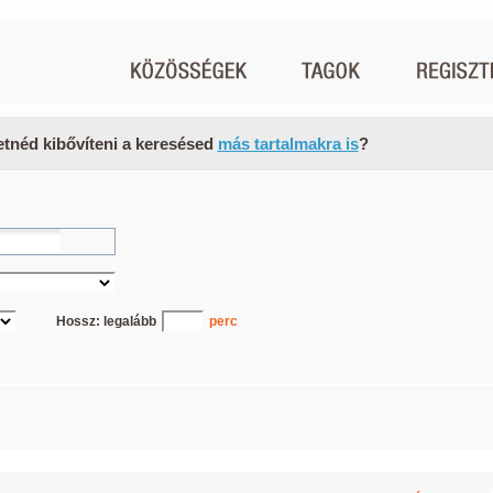
etnéd kibővíteni a keresésed
más tartalmakra is
?
Hossz: legalább
perc