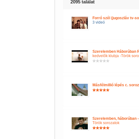
2095 találat
Forró szél (jugoszláv tv-so
3 videó
Szerelemben Háborúban RT
kedvelők klubja -Török sor
Másfélmillió lépés c. soro
Szerelemben, háborúban -
Török sorozatok