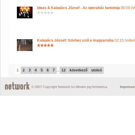
Ideas & Kalapács József - Az operaház fantomja
00:00 (v
Kalapács József: Szivhez szól a magyarnóta
02:15 (videó
1
2
3
4
5
6
7
...
12
következő
utolsó
© 2007 Copyright Network.hu Minden jog fenntartva.
Impress