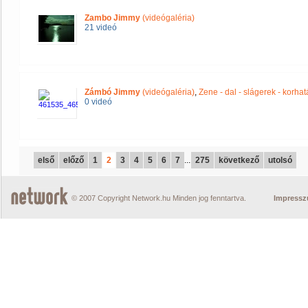
Zambo Jimmy
(videógaléria)
21 videó
Zámbó Jimmy
(videógaléria)
,
Zene - dal - slágerek - korhat
0 videó
első
előző
1
2
3
4
5
6
7
...
275
következő
utolsó
© 2007 Copyright Network.hu Minden jog fenntartva.
Impress