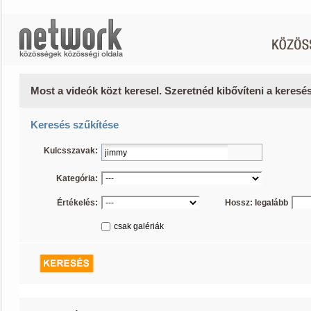
Most a videók közt keresel. Szeretnéd kibővíteni a keres
Keresés szűkítése
Kulcsszavak:
Kategória:
Értékelés:
Hossz: legalább
csak galériák