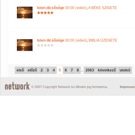
Isten dicsősége
00:00 (videó)
,
A BÉKE SZIGETE
Isten dicsősége
00:00 (videó)
,
BIBLIA ÜZENETE
első
előző
2
3
4
5
6
7
8
...
2063
következő
utolsó
© 2007 Copyright Network.hu Minden jog fenntartva.
Impress