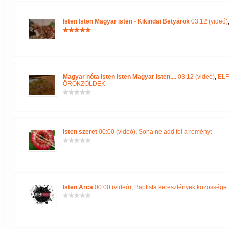
Isten Isten Magyar isten - Kikindai Betyárok
03:12 (videó)
Magyar nóta Isten Isten Magyar isten....
03:12 (videó)
,
EL
ÖRÖKZÖLDEK
Isten szeret
00:00 (videó)
,
Soha ne add fel a reményt
Isten Arca
00:00 (videó)
,
Baptista keresztények közössége