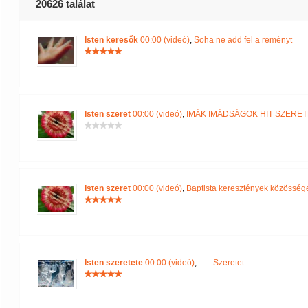
20626 találat
Isten keresők
00:00 (videó)
,
Soha ne add fel a reményt
Isten szeret
00:00 (videó)
,
IMÁK IMÁDSÁGOK HIT SZERET
Isten szeret
00:00 (videó)
,
Baptista keresztények közösség
Isten szeretete
00:00 (videó)
,
.......Szeretet .......