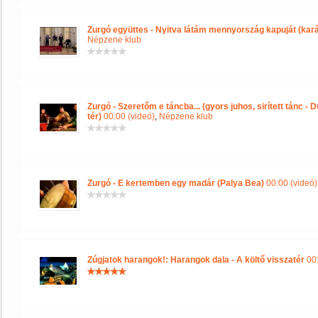
Zurgó együttes - Nyitva látám mennyország kapuját (kará
Népzene klub
Zurgó - Szeretőm e táncba... (gyors juhos, sirített tánc -
tér)
00:00 (videó)
,
Népzene klub
Zurgó - E kertemben egy madár (Palya Bea)
00:00 (videó)
Zúgjatok harangok!: Harangok dala - A költő visszatér
00: