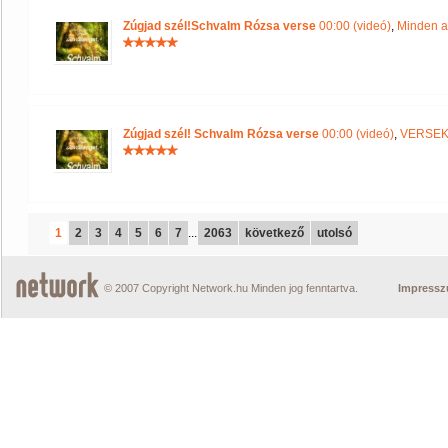
Zúgjad szél!Schvalm Rózsa verse
00:00 (videó)
,
Minden a
Zúgjad szél! Schvalm Rózsa verse
00:00 (videó)
,
VERSEK
1
2
3
4
5
6
7
...
2063
következő
utolsó
© 2007 Copyright Network.hu Minden jog fenntartva.
Impress