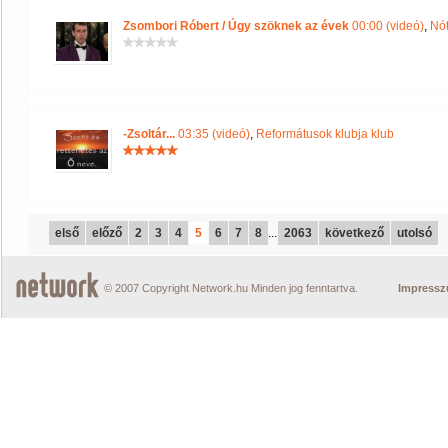
Zsombori Róbert / Úgy szöknek az évek
00:00 (videó)
,
Nót
-Zsoltár...
03:35 (videó)
,
Reformátusok klubja klub
első
előző
2
3
4
5
6
7
8
...
2063
következő
utolsó
© 2007 Copyright Network.hu Minden jog fenntartva.
Impress