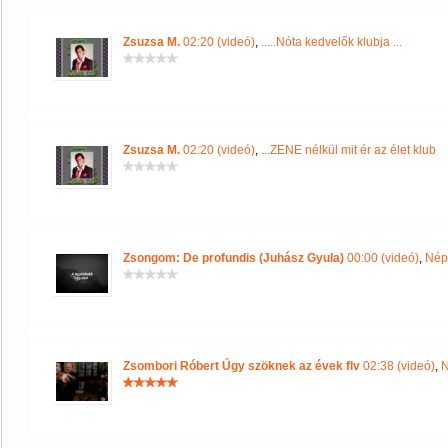
Zsuzsa M.
02:20 (videó)
,
.....Nóta kedvelők klubja ...
Zsuzsa M.
02:20 (videó)
,
...ZENE nélkül mit ér az élet klub
Zsongom: De profundis (Juhász Gyula)
00:00 (videó)
,
Nép
Zsombori Róbert Úgy szöknek az évek flv
02:38 (videó)
,
N