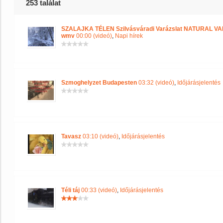
253 találat
SZALAJKA TÉLEN Szilvásváradi Varázslat NATURAL V
wmv
00:00 (videó)
,
Napi hírek
Szmoghelyzet Budapesten
03:32 (videó)
,
Időjárásjelentés
Tavasz
03:10 (videó)
,
Időjárásjelentés
Téli táj
00:33 (videó)
,
Időjárásjelentés