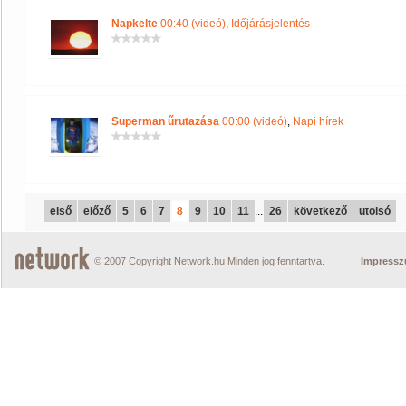
Napkelte
00:40 (videó)
,
Időjárásjelentés
Superman űrutazása
00:00 (videó)
,
Napi hírek
első
előző
5
6
7
8
9
10
11
...
26
következő
utolsó
© 2007 Copyright Network.hu Minden jog fenntartva.
Impress