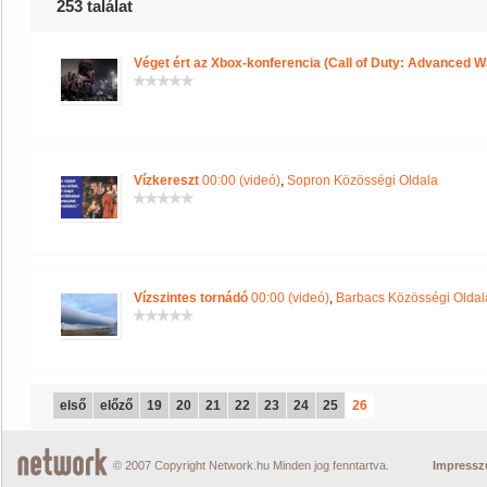
253 találat
Véget ért az Xbox-konferencia (Call of Duty: Advanced W
Vízkereszt
00:00 (videó)
,
Sopron Közösségi Oldala
Vízszintes tornádó
00:00 (videó)
,
Barbacs Közösségi Oldal
első
előző
19
20
21
22
23
24
25
26
© 2007 Copyright Network.hu Minden jog fenntartva.
Impress