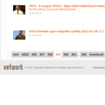
VNTV - A magyar TESLA - Égbe kiáltó találmányok felhasz
00:00 (videó)
,
Drunvalo Melchizedek
Vörös Daninak egyre nagyobb a pofája (2013-01-18)
03:2
első
előző
456
457
458
459
460
461
...
468
következő
© 2007 Copyright Network.hu Minden jog fenntartva.
Impress