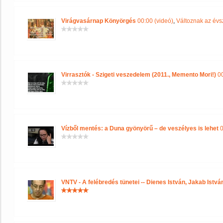
Virágvasárnap Könyörgés
00:00 (videó)
,
Változnak az év
Virrasztók - Szigeti veszedelem (2011., Memento Mori!)
00
Vízből mentés: a Duna gyönyörű – de veszélyes is lehet
0
VNTV - A felébredés tünetei -- Dienes István, Jakab Istvá