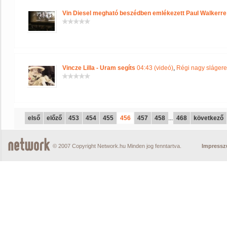
Vin Diesel megható beszédben emlékezett Paul Walkerre
Vincze Lilla - Uram segíts
04:43 (videó)
,
Régi nagy sláger
első
előző
453
454
455
456
457
458
...
468
következő
© 2007 Copyright Network.hu Minden jog fenntartva.
Impress