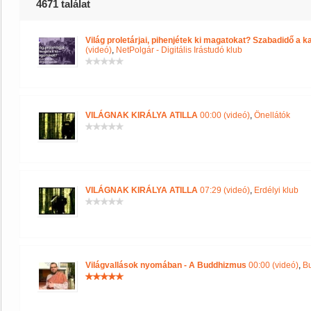
4671 találat
Világ proletárjai, pihenjétek ki magatokat? Szabadidő a 
(videó)
,
NetPolgár - Digitális Irástudó klub
VILÁGNAK KIRÁLYA ATILLA
00:00 (videó)
,
Önellátók
VILÁGNAK KIRÁLYA ATILLA
07:29 (videó)
,
Erdélyi klub
Világvallások nyomában - A Buddhizmus
00:00 (videó)
,
B