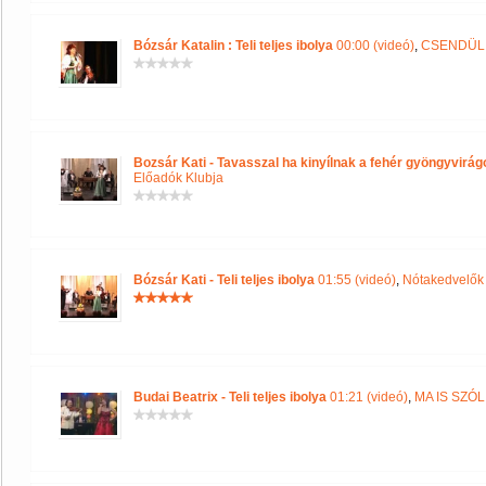
Bózsár Katalin : Teli teljes ibolya
00:00 (videó)
,
CSENDÜL 
Bozsár Kati - Tavasszal ha kinyílnak a fehér gyöngyvirá
Előadók Klubja
Bózsár Kati - Teli teljes ibolya
01:55 (videó)
,
Nótakedvelők
Budai Beatrix - Teli teljes ibolya
01:21 (videó)
,
MA IS SZÓ