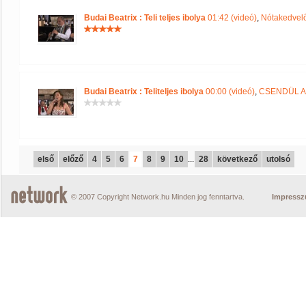
Budai Beatrix : Teli teljes ibolya
01:42 (videó)
,
Nótakedvelő
Budai Beatrix : Teliteljes ibolya
00:00 (videó)
,
CSENDÜL A
első
előző
4
5
6
7
8
9
10
...
28
következő
utolsó
© 2007 Copyright Network.hu Minden jog fenntartva.
Impress