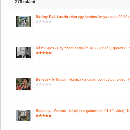
279 találat
Bárány-Paál László : Van egy lombos árnyas utca
00:00 (
Básti Lajos - Egy fínom angol úr
04:56 (videó)
,
Operett klu
Benedekffy Katalin - Ici pici kis galambom
00:00 (videó)
,
N
Bessenyei Ferenc - Ici-pici kis galambom
01:19 (videó)
,
N