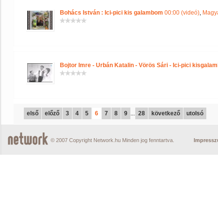
Bohács István : Ici-pici kis galambom
00:00 (videó)
,
Magya
Bojtor Imre - Urbán Katalin - Vörös Sári - Ici-pici kisgal
első
előző
3
4
5
6
7
8
9
...
28
következő
utolsó
© 2007 Copyright Network.hu Minden jog fenntartva.
Impress