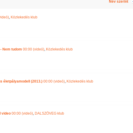
Név szerint
videó)
,
Közlekedés klub
 - Nem tudom
00:00 (videó)
,
Közlekedés klub
s életpályamodell (2013.)
00:00 (videó)
,
Közlekedés klub
l video
00:00 (videó)
,
DALSZÖVEG klub