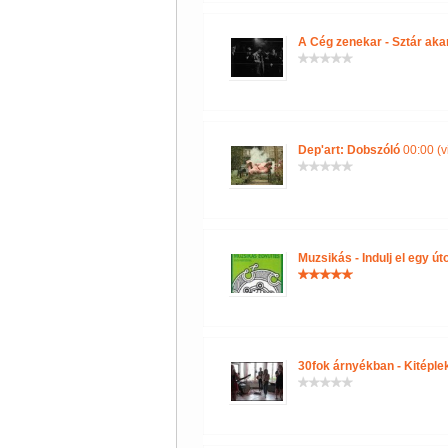
A Cég zenekar - Sztár akar
Dep'art: Dobszóló
00:00 (v
Muzsikás - Indulj el egy út
30fok árnyékban - Kitépl