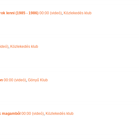
ok lenni (1985 - 1986)
00:00 (videó)
,
Közlekedés klub
ideó)
,
Közlekedés klub
on
00:00 (videó)
,
Gönyű Klub
ek magamból
00:00 (videó)
,
Közlekedés klub