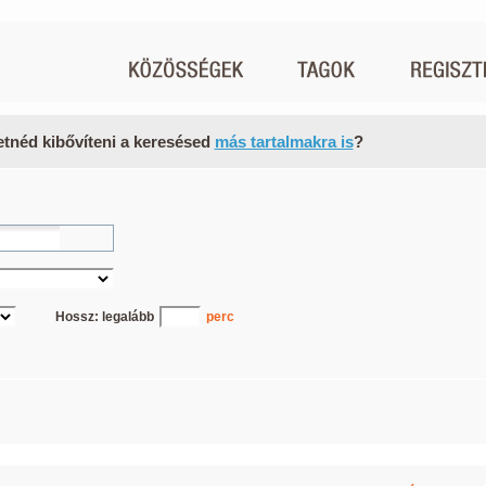
etnéd kibővíteni a keresésed
más tartalmakra is
?
Hossz: legalább
perc