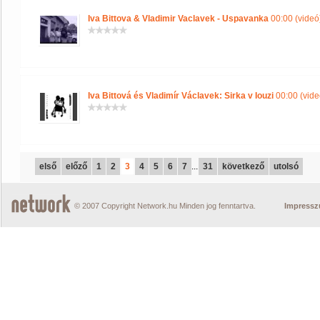
Iva Bittova & Vladimir Vaclavek - Uspavanka
00:00 (videó
Iva Bittová és Vladimír Václavek: Sirka v Iouzi
00:00 (vide
első
előző
1
2
3
4
5
6
7
...
31
következő
utolsó
© 2007 Copyright Network.hu Minden jog fenntartva.
Impress