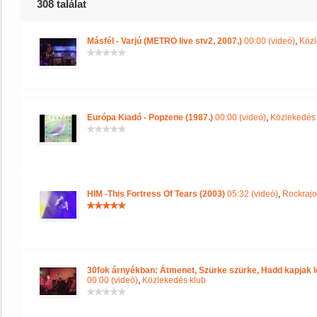
308 találat
Másfél - Varjú (METRO live stv2, 2007.)
00:00 (videó)
,
Közl
Európa Kiadó - Popzene (1987.)
00:00 (videó)
,
Közlekedés 
HIM -This Fortress Of Tears (2003)
05:32 (videó)
,
Rockrajo
30fok árnyékban: Átmenet, Szürke szürke, Hadd kapjak l
00:00 (videó)
,
Közlekedés klub