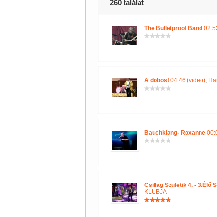
260 találat
The Bulletproof Band
02:52
A dobos!
04:46 (videó)
,
Ha
Bauchklang- Roxanne
00:0
Csillag Születik 4. - 3.Él
KLUBJA