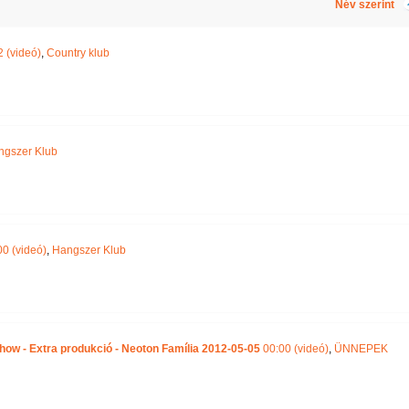
Név szerint
 (videó)
,
Country klub
ngszer Klub
0 (videó)
,
Hangszer Klub
ő Show - Extra produkció - Neoton Família 2012-05-05
00:00 (videó)
,
ÜNNEPEK