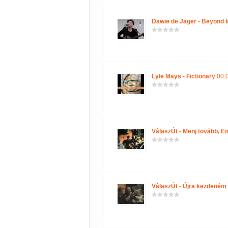
Dawie de Jager - Beyond In
Lyle Mays - Fictionary
00:0
VálaszÚt - Menj tovább, E
VálaszÚt - Újra kezdeném