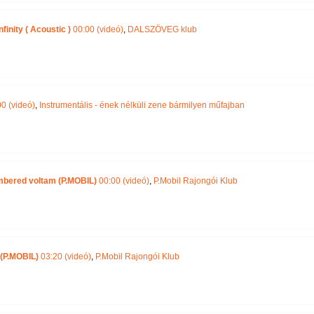
finity ( Acoustic )
00:00 (videó)
,
DALSZÖVEG klub
0 (videó)
,
Instrumentális - ének nélküli zene bármilyen műfajban
mbered voltam (P.MOBIL)
00:00 (videó)
,
P.Mobil Rajongói Klub
 (P.MOBIL)
03:20 (videó)
,
P.Mobil Rajongói Klub