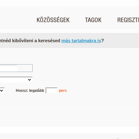
etnéd kibővíteni a keresésed
más tartalmakra is
?
Hossz: legalább
perc