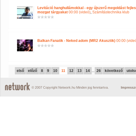
Levitáció hanghullámokkal - egy újszerű megoldást fejles
mozgat tárgyakat
00:00 (videó)
,
Számítástechnika klub
Balkan Fanatik - Neked adom (MR2 Akusztik)
00:00 (vide
első
előző
8
9
10
11
12
13
14
...
26
következő
utols
© 2007 Copyright Network.hu Minden jog fenntartva.
Impress