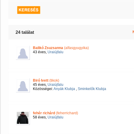
24 találat
Balikó Zsuzsanna
(alfasgyugyika)
43 éves,
Uraiújfalu
Biró Ivett
(tikok)
45 éves,
Uraiújfalu
Közösségei:
Anyák Klubja
,
Sminkelők Klubja
fehér richárd
(feherrichard)
58 éves,
Uraiújfalu