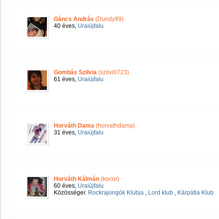
Gáncs András
(Dundy99)
40 éves,
Uraiújfalu
Gombás Szilvia
(szilvi0723)
61 éves,
Uraiújfalu
Horváth Dama
(horvathdama)
31 éves,
Uraiújfalu
Horváth Kálmán
(kocor)
60 éves,
Uraiújfalu
Közösségei:
Rockrajongók Klubja
,
Lord klub
,
Kárpátia Klub