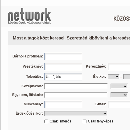
Most a tagok közt keresel. Szeretnéd kibővíteni a keresé
Bárhol a profilban:
Vezetéknév:
Keresztnév:
Település:
Életkor:
-
Középiskola:
Egyetem, főiskola:
Munkahely:
E-mail:
Érdeklődési kör:
Csak ismerős
Csak fényképes