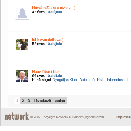
Horváth Zsanett
(dzsevett)
42 éves,
Uraiújfalu
lei istván
(leiistvan)
52 éves,
Uraiújfalu
Nagy Tibor
(Tibronc)
66 éves,
Uraiújfalu
Közösségei:
Nyugdíjas Klub
,
Befektetés Klub
,
Internetes ott
1
2
3
következő
utolsó
© 2007 Copyright Network.hu Minden jog fenntartva.
Impress