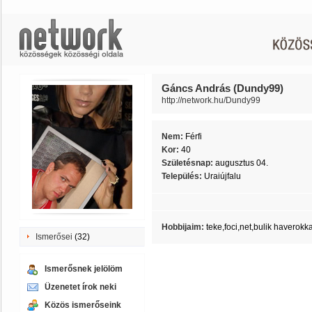
Gáncs András (Dundy99)
http://network.hu/Dundy99
Nem:
Férfi
Kor:
40
Születésnap:
augusztus 04.
Település:
Uraiújfalu
Hobbijaim:
teke,foci,net,bulik haverokka
Ismerősei
(32)
Ismerősnek jelölöm
Üzenetet írok neki
Közös ismerőseink