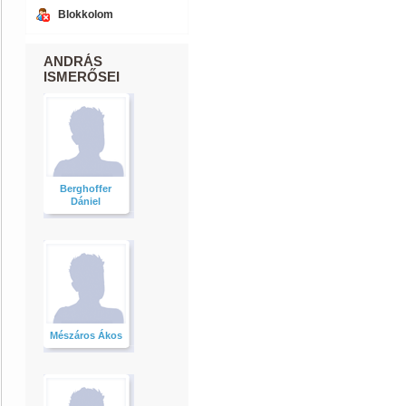
Blokkolom
ANDRÁS
ISMERŐSEI
Berghoffer
Dániel
Mészáros Ákos