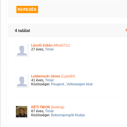
4 találat
László Zoltán
(Mira0711)
27 éves,
Timár
Lebbenszki János
(Ljani84)
41 éves,
Timár
Közösségei:
Peugeot
,
Volkswagen klub
RÉTI TIBOR
(bodrog)
67 éves,
Timár
Közösségei:
Bokszrajongók Klubja