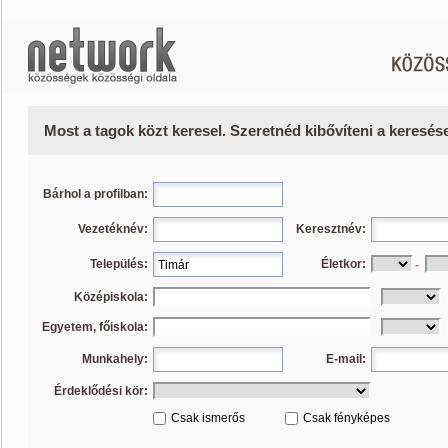
Most a tagok közt keresel. Szeretnéd kibővíteni a keresé
Bárhol a profilban:
Vezetéknév:
Keresztnév:
Település:
Életkor:
-
Középiskola:
Egyetem, főiskola:
Munkahely:
E-mail:
Érdeklődési kör:
Csak ismerős
Csak fényképes