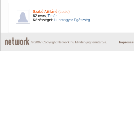
Szabó Attiláné
(Lottie)
62 éves,
Timár
Közösségei:
Hunmagyar Egészség
© 2007 Copyright Network.hu Minden jog fenntartva.
Impress