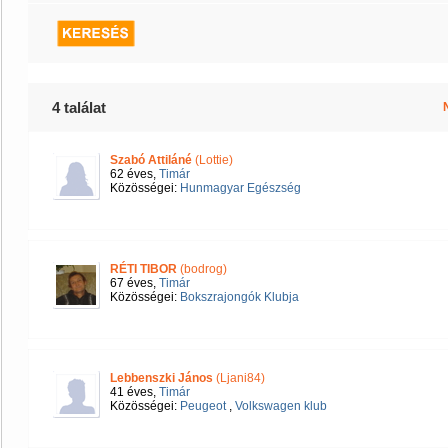
4 találat
Szabó Attiláné
(Lottie)
62 éves,
Timár
Közösségei:
Hunmagyar Egészség
RÉTI TIBOR
(bodrog)
67 éves,
Timár
Közösségei:
Bokszrajongók Klubja
Lebbenszki János
(Ljani84)
41 éves,
Timár
Közösségei:
Peugeot
,
Volkswagen klub