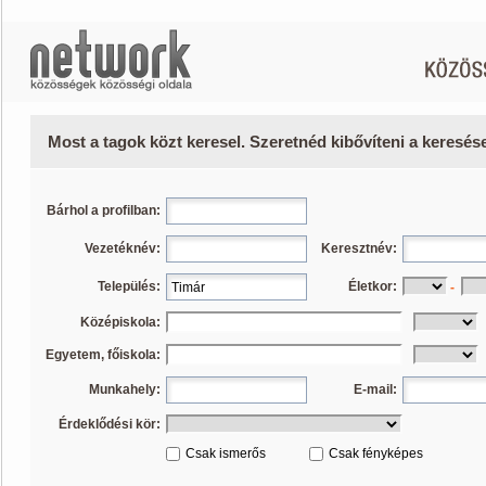
Most a tagok közt keresel. Szeretnéd kibővíteni a keresé
Bárhol a profilban:
Vezetéknév:
Keresztnév:
Település:
Életkor:
-
Középiskola:
Egyetem, főiskola:
Munkahely:
E-mail:
Érdeklődési kör:
Csak ismerős
Csak fényképes