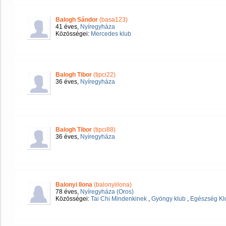
Balogh Sándor
(basa123)
41 éves,
Nyíregyháza
Közösségei:
Mercedes klub
Balogh Tibor
(tipci22)
36 éves,
Nyíregyháza
Balogh Tibor
(tipci88)
36 éves,
Nyíregyháza
Balonyi Ilona
(balonyiilona)
78 éves,
Nyíregyháza (Oros)
Közösségei:
Tai Chi Mindenkinek
,
Gyöngy klub
,
Egészség Kl