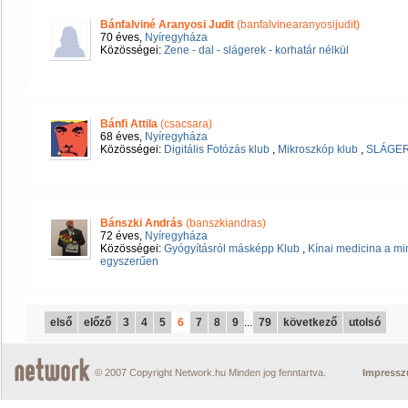
Bánfalviné Aranyosi Judit
(banfalvinearanyosijudit)
70 éves,
Nyíregyháza
Közösségei:
Zene - dal - slágerek - korhatár nélkül
Bánfi Attila
(csacsara)
68 éves,
Nyíregyháza
Közösségei:
Digitális Fotózás klub
,
Mikroszkóp klub
,
SLÁGE
Bánszki András
(banszkiandras)
72 éves,
Nyíregyháza
Közösségei:
Gyógyításról másképp Klub
,
Kínai medicina a 
egyszerűen
első
előző
3
4
5
6
7
8
9
...
79
következő
utolsó
© 2007 Copyright Network.hu Minden jog fenntartva.
Impress