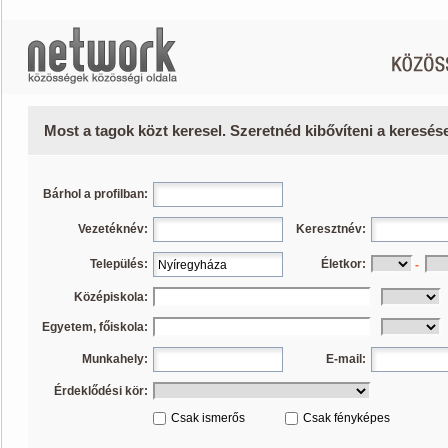
Most a tagok közt keresel. Szeretnéd kibővíteni a keresé
Bárhol a profilban:
Vezetéknév:
Keresztnév:
Település:
Életkor:
-
Középiskola:
Egyetem, főiskola:
Munkahely:
E-mail:
Érdeklődési kör:
Csak ismerős
Csak fényképes