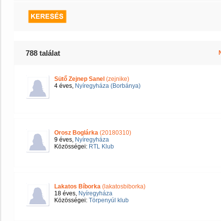
788 találat
Sütő Zejnep Sanel
(zejnike)
4 éves,
Nyíregyháza (Borbánya)
Orosz Boglárka
(20180310)
9 éves,
Nyíregyháza
Közösségei:
RTL Klub
Lakatos Bíborka
(lakatosbiborka)
18 éves,
Nyíregyháza
Közösségei:
Törpenyúl klub