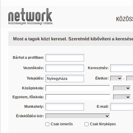
Most a tagok közt keresel. Szeretnéd kibővíteni a keresé
Bárhol a profilban:
Vezetéknév:
Keresztnév:
Település:
Életkor:
-
Középiskola:
Egyetem, főiskola:
Munkahely:
E-mail:
Érdeklődési kör:
Csak ismerős
Csak fényképes