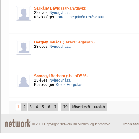
Sárkány Dávid
(sarkanydavid)
22 éves,
Nyíregyháza
Közösségei:
Torrent meghívók kérése klub
Gergely Takács
(TakacsGergely09)
23 éves,
Nyíregyháza
Somogyi Barbara
(sbarbi0526)
23 éves,
Nyíregyháza
Közösségei:
Kötés-Horgolás
1
2
3
4
5
6
7
...
79
következő
utolsó
© 2007 Copyright Network.hu Minden jog fenntartva.
Impress