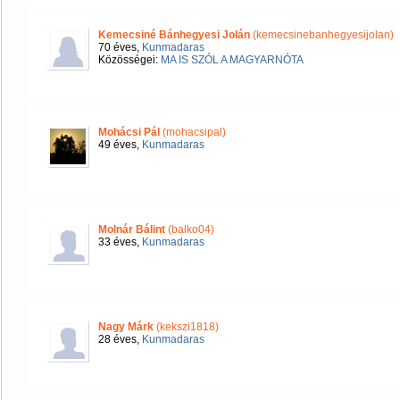
Kemecsiné Bánhegyesi Jolán
(kemecsinebanhegyesijolan)
70 éves,
Kunmadaras
Közösségei:
MA IS SZÓL A MAGYARNÓTA
Mohácsi Pál
(mohacsipal)
49 éves,
Kunmadaras
Molnár Bálint
(balko04)
33 éves,
Kunmadaras
Nagy Márk
(kekszi1818)
28 éves,
Kunmadaras