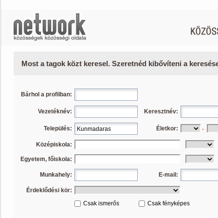
Most a tagok közt keresel. Szeretnéd kibővíteni a keresé
Bárhol a profilban:
Vezetéknév:
Keresztnév:
Település:
Életkor:
-
Középiskola:
Egyetem, főiskola:
Munkahely:
E-mail:
Érdeklődési kör:
Csak ismerős
Csak fényképes