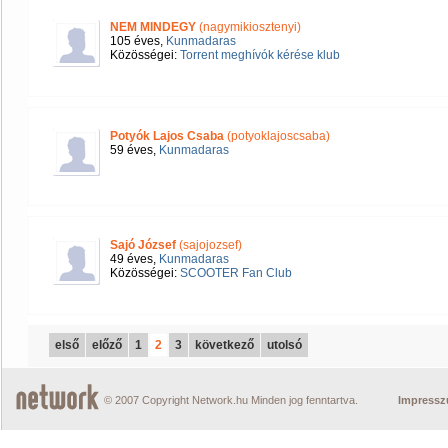
NEM MINDEGY
(nagymikiosztenyi)
105 éves,
Kunmadaras
Közösségei:
Torrent meghívók kérése klub
Potyók Lajos Csaba
(potyoklajoscsaba)
59 éves,
Kunmadaras
Sajó József
(sajojozsef)
49 éves,
Kunmadaras
Közösségei:
SCOOTER Fan Club
első
előző
1
2
3
következő
utolsó
© 2007 Copyright Network.hu Minden jog fenntartva.
Impress