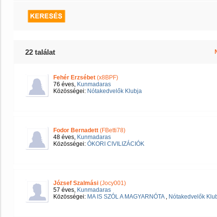
22 találat
Fehér Erzsébet
(x8BPF)
76 éves,
Kunmadaras
Közösségei:
Nótakedvelők Klubja
Fodor Bernadett
(FBetti78)
48 éves,
Kunmadaras
Közösségei:
ÓKORI CIVILIZÁCIÓK
József Szalmási
(Jocy001)
57 éves,
Kunmadaras
Közösségei:
MA IS SZÓL A MAGYARNÓTA
,
Nótakedvelők Klu