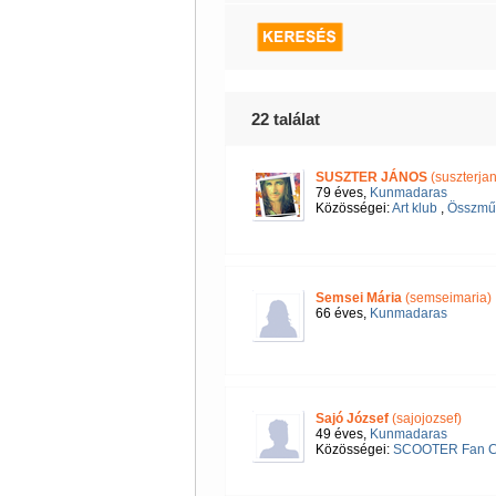
22 találat
SUSZTER JÁNOS
(suszterja
79 éves,
Kunmadaras
Közösségei:
Art klub
,
Összmű
Semsei Mária
(semseimaria)
66 éves,
Kunmadaras
Sajó József
(sajojozsef)
49 éves,
Kunmadaras
Közösségei:
SCOOTER Fan C