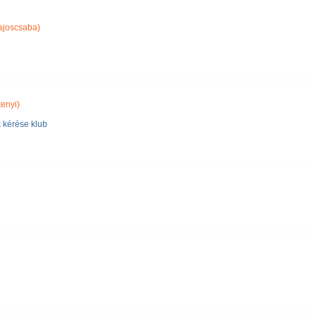
ajoscsaba)
enyi)
 kérése klub