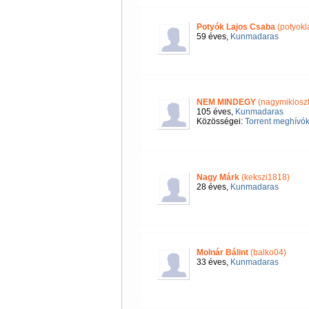
Potyók Lajos Csaba
(potyokl
59 éves,
Kunmadaras
NEM MINDEGY
(nagymikioszt
105 éves,
Kunmadaras
Közösségei:
Torrent meghívók
Nagy Márk
(kekszi1818)
28 éves,
Kunmadaras
Molnár Bálint
(balko04)
33 éves,
Kunmadaras