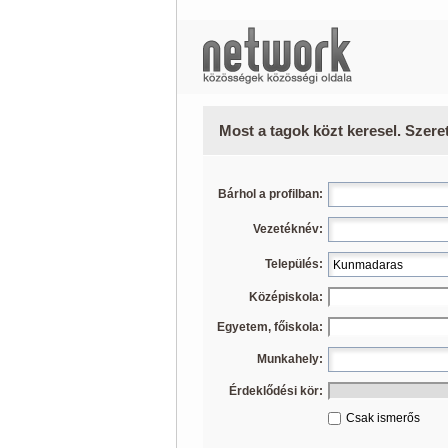
Most a tagok közt keresel. Szere
Bárhol a profilban:
Vezetéknév:
Település:
Középiskola:
Egyetem, főiskola:
Munkahely:
Érdeklődési kör:
Csak ismerős