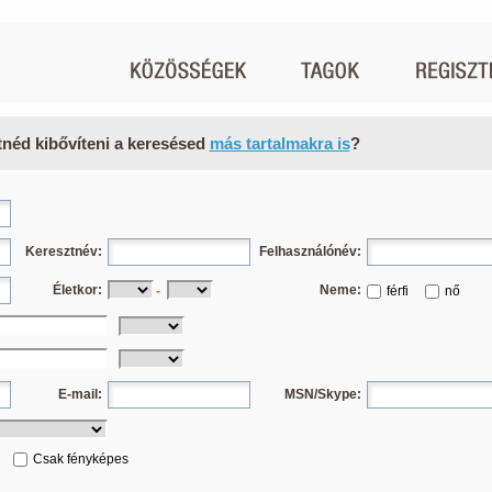
tnéd kibővíteni a keresésed
más tartalmakra is
?
Keresztnév:
Felhasználónév:
Életkor:
Neme:
-
férfi
nő
E-mail:
MSN/Skype:
Csak fényképes