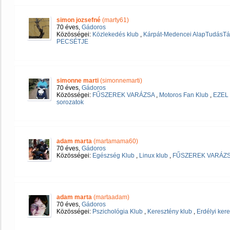
simon jozsefné
(marty61)
70 éves,
Gádoros
Közösségei:
Közlekedés klub
,
Kárpát-Medencei AlapTudásTá
PECSÉTJE
simonne marti
(simonnemarti)
70 éves,
Gádoros
Közösségei:
FŰSZEREK VARÁZSA
,
Motoros Fan Klub
,
EZEL 
sorozatok
adam marta
(martamama60)
70 éves,
Gádoros
Közösségei:
Egészség Klub
,
Linux klub
,
FŰSZEREK VARÁZ
adam marta
(martaadam)
70 éves,
Gádoros
Közösségei:
Pszichológia Klub
,
Keresztény klub
,
Erdélyi ke