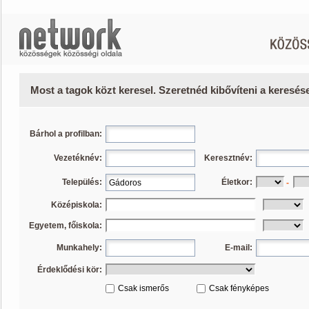
Most a tagok közt keresel. Szeretnéd kibővíteni a keresé
Bárhol a profilban:
Vezetéknév:
Keresztnév:
Település:
Életkor:
-
Középiskola:
Egyetem, főiskola:
Munkahely:
E-mail:
Érdeklődési kör:
Csak ismerős
Csak fényképes