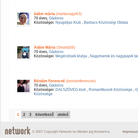
ádám márta
(martanagyi63)
70 éves,
Gádoros
Közösségei:
Nyugdíjas Klub
,
Barbacs Közösségi Oldala
Ádám Márta
(Smarta56)
70 éves,
Gádoros
Közösségei:
Megérzések klubja
,
Nagymamik és nagypapik ta
Béniám Ferencné
(beniamferencne)
70 éves,
Gádoros
Közösségei:
DALSZÖVEG klub
,
Romantikusok Közössége
,
G
Közössége
1
2
3
következő
utolsó
© 2007 Copyright Network.hu Minden jog fenntartva.
Impress