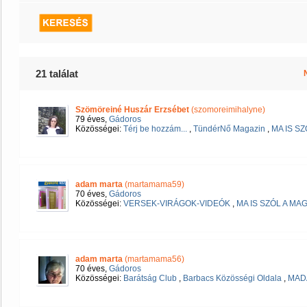
21 találat
Szömöreiné Huszár Erzsébet
(szomoreimihalyne)
79 éves,
Gádoros
Közösségei:
Térj be hozzám...
,
TündérNő Magazin
,
MA IS S
adam marta
(martamama59)
70 éves,
Gádoros
Közösségei:
VERSEK-VIRÁGOK-VIDEÓK
,
MA IS SZÓL A M
adam marta
(martamama56)
70 éves,
Gádoros
Közösségei:
Barátság Club
,
Barbacs Közösségi Oldala
,
MAD