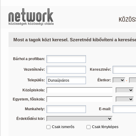
Most a tagok közt keresel. Szeretnéd kibővíteni a keresé
Bárhol a profilban:
Vezetéknév:
Keresztnév:
Település:
Életkor:
-
Középiskola:
Egyetem, főiskola:
Munkahely:
E-mail:
Érdeklődési kör:
Csak ismerős
Csak fényképes