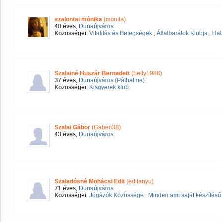
szalontai mónika
(monita)
40 éves,
Dunaújváros
Közösségei:
Vitalitás és Betegségek
,
Állatbarátok Klubja
,
Hal
Szalainé Huszár Bernadett
(betty1988)
37 éves,
Dunaújváros (Pálhalma)
Közösségei:
Kisgyerek klub.
Szalai Gábor
(Gaben38)
43 éves,
Dunaújváros
Szaladósné Mohácsi Edit
(editanyu)
71 éves,
Dunaújváros
Közösségei:
Jógázók Közössége
,
Minden ami saját készítésű