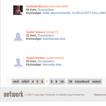
Szabóné Marcsi
(marcsika1960)
66 éves,
Dunaújváros
Közösségei:
Nótár Maryt Kedvelők
,
ELFELEJTETT DALLAM
Szabó Tamara
(Virag07)
32 éves,
Dunaújváros
Közösségei:
Nyelvtanulás klub
Szabó Norbert
(szabnorbi76)
50 éves,
Dunaújváros
Közösségei:
Mercedes klub
első
előző
4
5
6
7
8
9
10
...
39
következő
utolsó
© 2007 Copyright Network.hu Minden jog fenntartva.
Impress