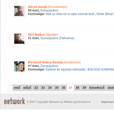
bócsa margó
(bocsamargo)
69 éves,
Dunaújváros
Közösségei:
Akik az iwiw-en is rajta vannak klub
,
Nótár Maryt
Biró Balázs
(djjudge)
41 éves,
Dunaújváros (Pálhalma)
Bertusné Bakos Renáta
(renabertus)
47 éves,
Dunaújváros
Közösségei:
Építsük fel egymás hálózatát
,
BOLDOG KISMAMA
első
előző
32
33
34
35
36
37
38
39
következő
utol
© 2007 Copyright Network.hu Minden jog fenntartva.
Impress