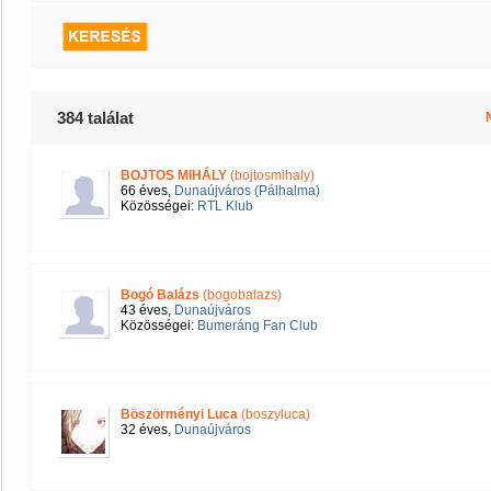
384 találat
BOJTOS MIHÁLY
(bojtosmihaly)
66 éves,
Dunaújváros (Pálhalma)
Közösségei:
RTL Klub
Bogó Balázs
(bogobalazs)
43 éves,
Dunaújváros
Közösségei:
Bumeráng Fan Club
Böszörményi Luca
(boszyluca)
32 éves,
Dunaújváros