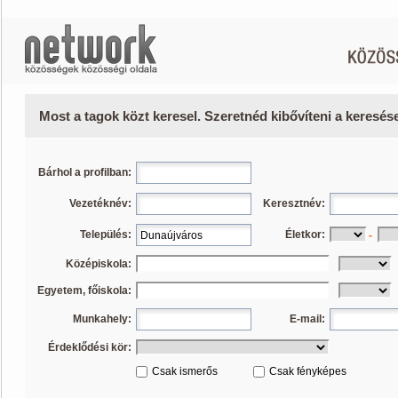
Most a tagok közt keresel. Szeretnéd kibővíteni a keresé
Bárhol a profilban:
Vezetéknév:
Keresztnév:
Település:
Életkor:
-
Középiskola:
Egyetem, főiskola:
Munkahely:
E-mail:
Érdeklődési kör:
Csak ismerős
Csak fényképes