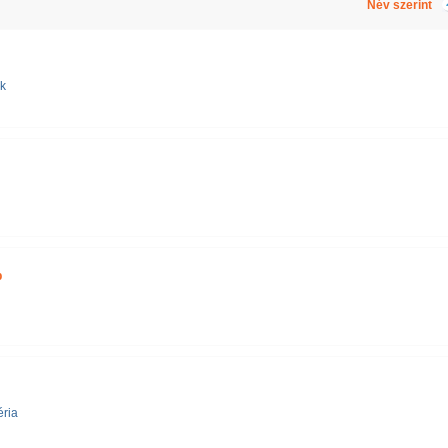
Név szerint
nk
b
éria