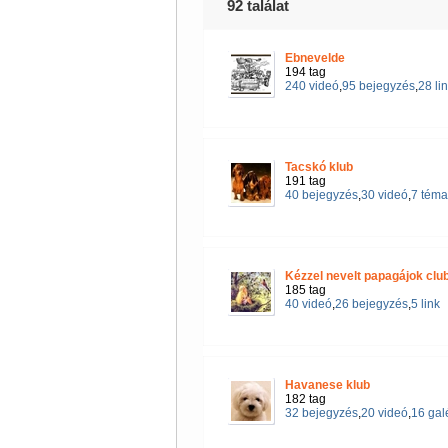
92 találat
Ebnevelde
194 tag
240 videó
,
95 bejegyzés
,
28 li
Tacskó klub
191 tag
40 bejegyzés
,
30 videó
,
7 téma
Kézzel nevelt papagájok clu
185 tag
40 videó
,
26 bejegyzés
,
5 link
Havanese klub
182 tag
32 bejegyzés
,
20 videó
,
16 gal