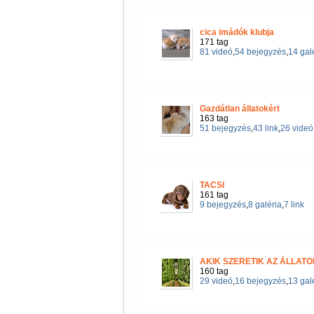
cica imádók klubja
171 tag
81 videó
,
54 bejegyzés
,
14 gal
Gazdátlan állatokért
163 tag
51 bejegyzés
,
43 link
,
26 videó
TACSI
161 tag
9 bejegyzés
,
8 galéria
,
7 link
AKIK SZERETIK AZ ÁLLAT
160 tag
29 videó
,
16 bejegyzés
,
13 gal