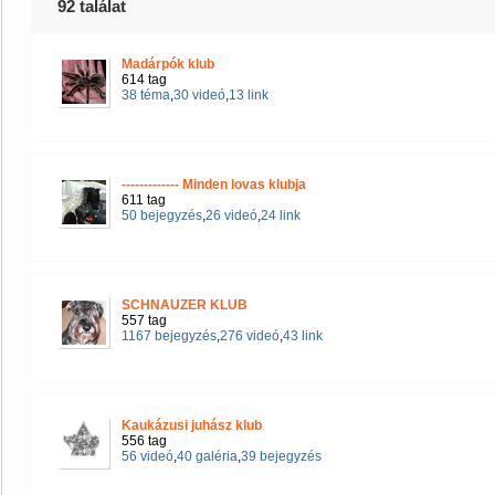
92 találat
Madárpók klub
614 tag
38 téma
,
30 videó
,
13 link
------------- Minden lovas klubja
611 tag
50 bejegyzés
,
26 videó
,
24 link
SCHNAUZER KLUB
557 tag
1167 bejegyzés
,
276 videó
,
43 link
Kaukázusi juhász klub
556 tag
56 videó
,
40 galéria
,
39 bejegyzés