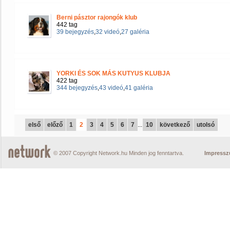
Berni pásztor rajongók klub
442 tag
39 bejegyzés
,
32 videó
,
27 galéria
YORKI ÉS SOK MÁS KUTYUS KLUBJA
422 tag
344 bejegyzés
,
43 videó
,
41 galéria
első
előző
1
2
3
4
5
6
7
...
10
következő
utolsó
© 2007 Copyright Network.hu Minden jog fenntartva.
Impress