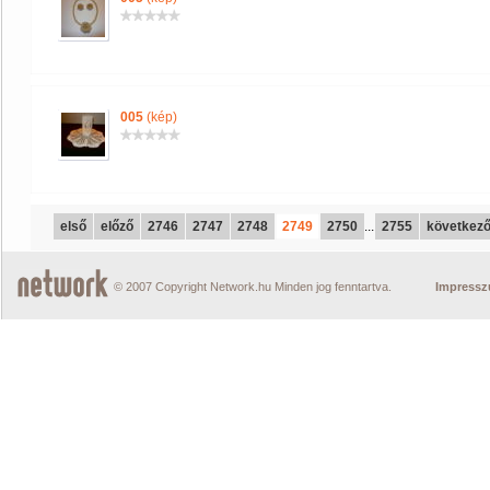
005
(kép)
első
előző
2746
2747
2748
2749
2750
...
2755
következ
© 2007 Copyright Network.hu Minden jog fenntartva.
Impress