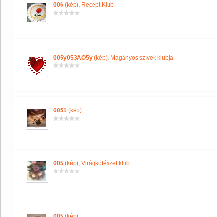
006
(kép)
,
Recept Klub
005y053AO5y
(kép)
,
Magányos szívek klubja
0051
(kép)
005
(kép)
,
Virágkötészet klub
005
(kép)