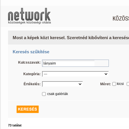
Most a képek közt keresel. Szeretnéd kibővíteni a keresé
Keresés szűkítése
Kulcsszavak:
Kategória:
kicsi
Értékelés:
Méret:
csak galériák
73 találat