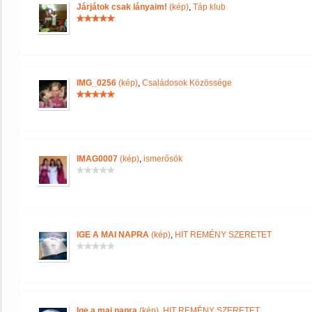
Járjátok csak lányaim!
(kép)
,
Táp klub
IMG_0256
(kép)
,
Családosok Közössége
IMAG0007
(kép)
,
ismerősök
IGE A MAI NAPRA
(kép)
,
HIT REMÉNY SZERETET
Ige a mai napra
(kép)
,
HIT REMÉNY SZERETET