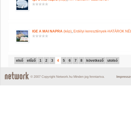
IGE A MAI NAPRA
(kép)
,
Erdélyi keresztények-HATÁROK N
első
előző
1
2
3
4
5
6
7
8
következő
utolsó
© 2007 Copyright Network.hu Minden jog fenntartva.
Impress