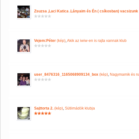
Zsuzsa ,Laci Katica .Lányaim és Én ( csíkosban) vacsizunk
Vejem:Péter
(kép)
,
Akik az iwiw-en is rajta vannak klub
user_8476316_1165068909134_box
(kép)
,
Nagymamik és na
Sajttorta 2.
(kép)
,
Sütiimádók klubja