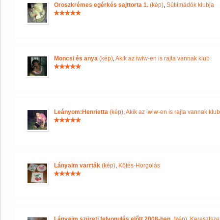
Oroszkrémes egérkés sajttorta 1.
(kép)
,
Sütiimádók klubja
Moncsi és anya
(kép)
,
Akik az iwiw-en is rajta vannak klub
Leányom:Henrietta
(kép)
,
Akik az iwiw-en is rajta vannak klub
Lányaim varrták
(kép)
,
Kötés-Horgolás
Lányaim szüreti felvonulás előtt 2008-ban.
(kép)
,
Keresztsze