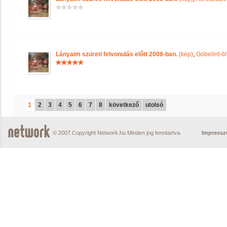
Lányaim szüreti felvonulás előtt 2008-ban.
(kép)
,
Gobelint-öl
1
2
3
4
5
6
7
8
következő
utolsó
© 2007 Copyright Network.hu Minden jog fenntartva.
Impress