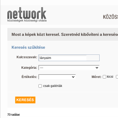
Most a képek közt keresel. Szeretnéd kibővíteni a keresé
Keresés szűkítése
Kulcsszavak:
Kategória:
kicsi
Értékelés:
Méret:
csak galériák
73 találat