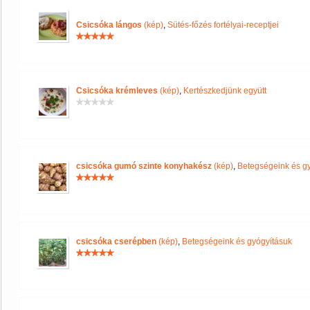
Csicsóka lángos
(kép)
,
Sütés-főzés fortélyai-receptjei
Csicsóka krémleves
(kép)
,
Kertészkedjünk együtt
csicsóka gumó szinte konyhakész
(kép)
,
Betegségeink és g
csicsóka cserépben
(kép)
,
Betegségeink és gyógyításuk