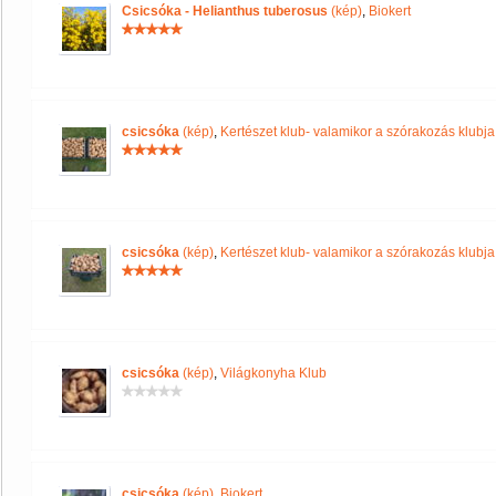
Csicsóka - Helianthus tuberosus
(kép)
,
Biokert
csicsóka
(kép)
,
Kertészet klub- valamikor a szórakozás klubja 
csicsóka
(kép)
,
Kertészet klub- valamikor a szórakozás klubja 
csicsóka
(kép)
,
Világkonyha Klub
csicsóka
(kép)
,
Biokert