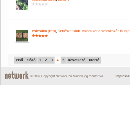
csicsóka
(kép)
,
Kertészet klub- valamikor a szórakozás klubja 
első
előző
1
2
3
4
5
következő
utolsó
© 2007 Copyright Network.hu Minden jog fenntartva.
Impress