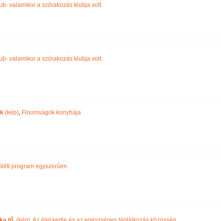
ub- valamikor a szórakozás klubja volt.
ub- valamikor a szórakozás klubja volt.
ák
(kép)
,
Finomságok konyhája
óléti program egyszerűen
ka tő.
(kép)
,
Az élet kertje és az egészséges táplálkozás közösség