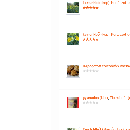
kertünkből
(kép)
,
Kertészet kl
kertünkből
(kép)
,
Kertészet kl
Hajtogatott csicsókás kock
gyumolcs
(kép)
,
Életmód és j
Egy földből kifordított csicsó