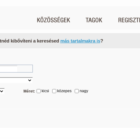
tnéd kibővíteni a keresésed
más tartalmakra is
?
kicsi
közepes
nagy
Méret: