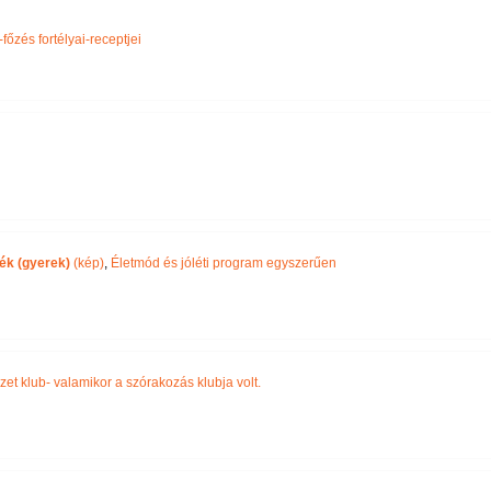
Név szerint
főzés fortélyai-receptjei
ék (gyerek)
(kép)
,
Életmód és jóléti program egyszerűen
zet klub- valamikor a szórakozás klubja volt.