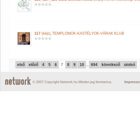
117
(kép)
,
TEMPLOMOK-KASTÉLYOK-VÁRAK KLUB
első
előző
4
5
6
7
8
9
10
...
694
következő
utolsó
© 2007 Copyright Network.hu Minden jog fenntartva.
Impress