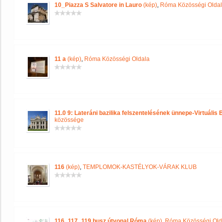
10_Piazza S Salvatore in Lauro
(kép)
,
Róma Közösségi Olda
11 a
(kép)
,
Róma Közösségi Oldala
11.0 9: Lateráni bazilika felszentelésének ünnepe-Virtuális 
közössége
116
(kép)
,
TEMPLOMOK-KASTÉLYOK-VÁRAK KLUB
116_117_119 busz útvonal Róma
(kép)
,
Róma Közösségi Old