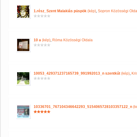
1.rész_Szent Malakiás püspök
(kép)
,
Sopron Közösségi Olda
10 a
(kép)
,
Róma Közösségi Oldala
10053_429371237165739_991992013_n szentkút
(kép)
,
Kri
10336701_767104346642293_5154065728103357122_n
(k