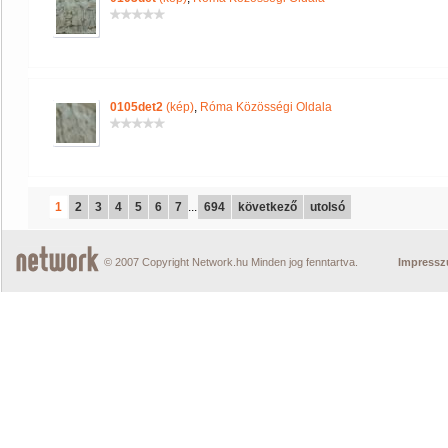
0105det2
(kép)
,
Róma Közösségi Oldala
1
2
3
4
5
6
7
...
694
következő
utolsó
© 2007 Copyright Network.hu Minden jog fenntartva.
Impress