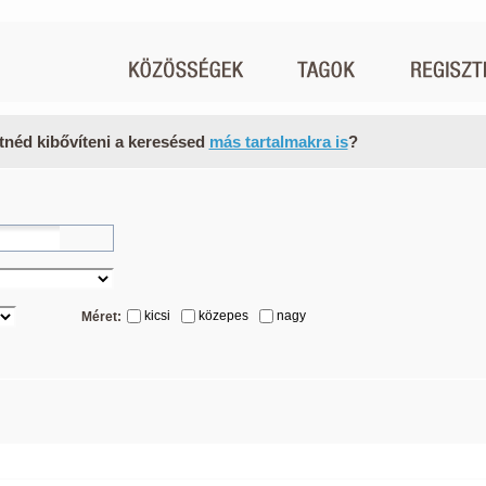
tnéd kibővíteni a keresésed
más tartalmakra is
?
kicsi
közepes
nagy
Méret: