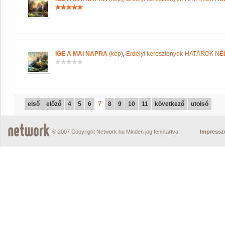
IGE A MAI NAPRA
(kép)
,
Erdélyi keresztények-HATÁROK N
első
előző
4
5
6
7
8
9
10
11
következő
utolsó
© 2007 Copyright Network.hu Minden jog fenntartva.
Impress