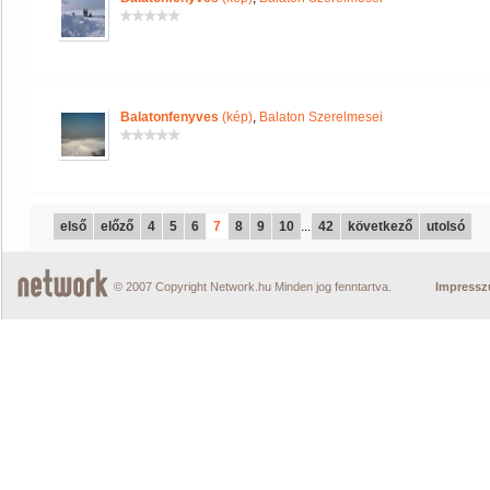
Balatonfenyves
(kép)
,
Balaton Szerelmesei
első
előző
4
5
6
7
8
9
10
...
42
következő
utolsó
© 2007 Copyright Network.hu Minden jog fenntartva.
Impress