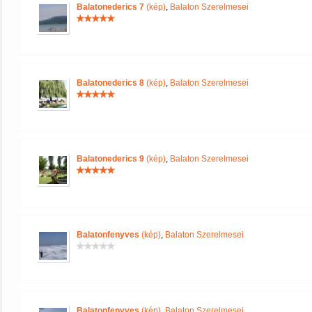
Balatonederics 7
(kép)
,
Balaton Szerelmesei
Balatonederics 8
(kép)
,
Balaton Szerelmesei
Balatonederics 9
(kép)
,
Balaton Szerelmesei
Balatonfenyves
(kép)
,
Balaton Szerelmesei
Balatonfenyves
(kép)
,
Balaton Szerelmesei