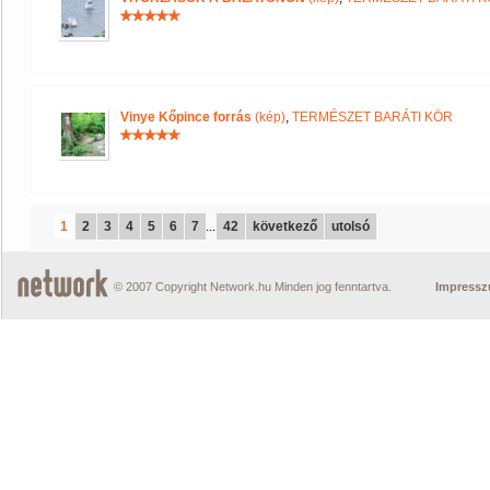
Vinye Kőpince forrás
(kép)
,
TERMÉSZET BARÁTI KÖR
1
2
3
4
5
6
7
...
42
következő
utolsó
© 2007 Copyright Network.hu Minden jog fenntartva.
Impress