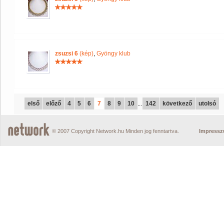
zsuzsi 6
(kép)
,
Gyöngy klub
első
előző
4
5
6
7
8
9
10
...
142
következő
utolsó
© 2007 Copyright Network.hu Minden jog fenntartva.
Impress