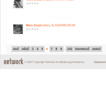
Mary Zsuzsi
(kép)
,
SLÁGERMÚZEUM
első
előző
3
4
5
6
7
8
9
...
142
következő
utolsó
© 2007 Copyright Network.hu Minden jog fenntartva.
Impress