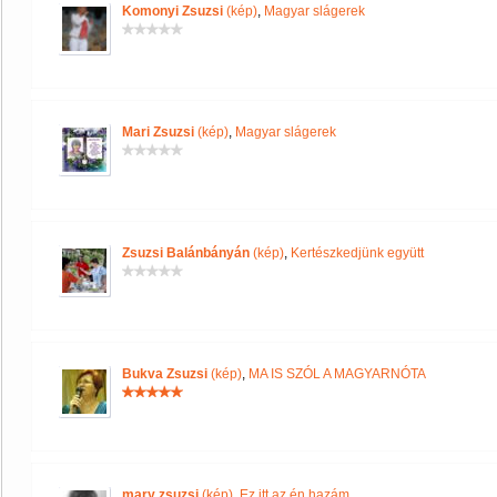
Komonyi Zsuzsi
(kép)
,
Magyar slágerek
Mari Zsuzsi
(kép)
,
Magyar slágerek
Zsuzsi Balánbányán
(kép)
,
Kertészkedjünk együtt
Bukva Zsuzsi
(kép)
,
MA IS SZÓL A MAGYARNÓTA
mary zsuzsi
(kép)
,
Ez itt az én hazám