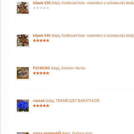
képek 039
(kép)
,
Kertészet klub- valamikor a szórakozás klubja
képek 040
(kép)
,
Kertészet klub- valamikor a szórakozás klubja
P2190360
(kép)
,
Gobelin Varrás
rozsa4
(kép)
,
TERMÉSZET BARÁTI KÖR
rozsa,gyöngyből
(kép)
,
Gyöngy klub