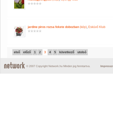
jardine piros rozsa fekete dobozban
(kép)
,
Esküvő Klub
első
előző
1
2
3
4
5
következő
utolsó
© 2007 Copyright Network.hu Minden jog fenntartva.
Impress