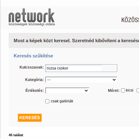
Most a képek közt keresel. Szeretnéd kibővíteni a keresé
Keresés szűkítése
Kulcsszavak:
Kategória:
kicsi
Értékelés:
Méret:
csak galériák
45 találat