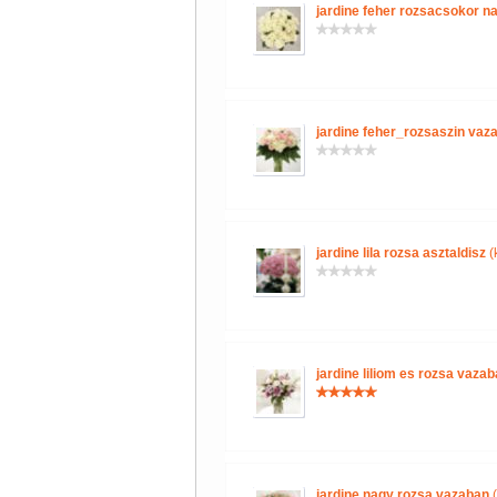
jardine feher rozsacsokor n
jardine feher_rozsaszin vaz
jardine lila rozsa asztaldisz
(
jardine liliom es rozsa vaza
jardine nagy rozsa vazaban
(