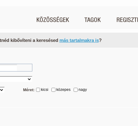
tnéd kibővíteni a keresésed
más tartalmakra is
?
kicsi
közepes
nagy
Méret: