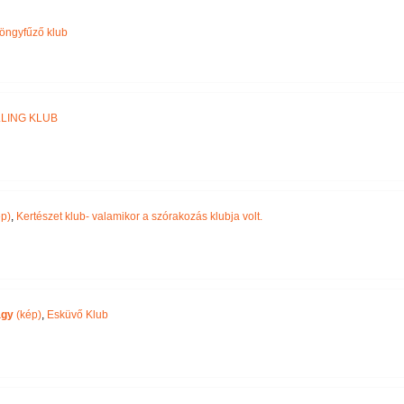
Név szerint
öngyfűző klub
LLING KLUB
p)
,
Kertészet klub- valamikor a szórakozás klubja volt.
agy
(kép)
,
Esküvő Klub