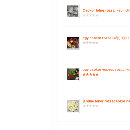
Csokor feher rozsa
(kép)
,
Gy
egy csokor rozsa
(kép)
,
QUI
egy csokor vegyes rozsa
(ké
jardine feher rozsacsokor n