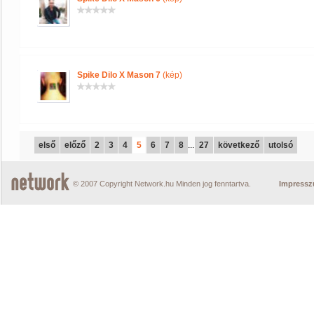
Spike Dilo X Mason 7
(kép)
első
előző
2
3
4
5
6
7
8
...
27
következő
utolsó
© 2007 Copyright Network.hu Minden jog fenntartva.
Impress