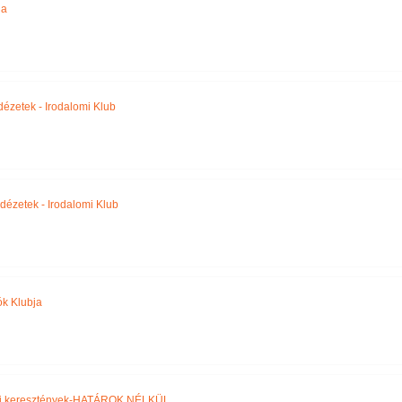
ja
Idézetek - Irodalomi Klub
Idézetek - Irodalomi Klub
ók Klubja
yi keresztények-HATÁROK NÉLKÜL