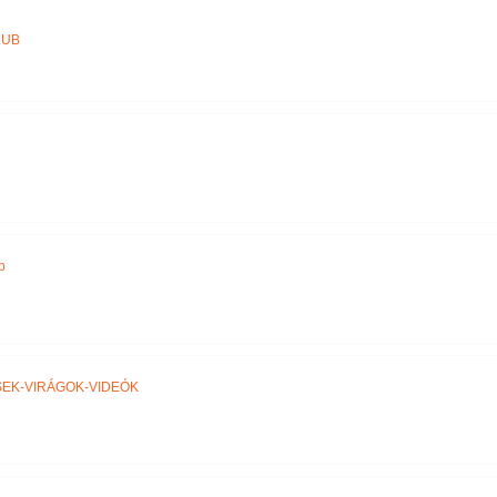
Név szerint
LUB
b
EK-VIRÁGOK-VIDEÓK