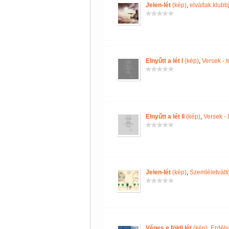
Jelen-lét
(kép)
,
elváltak klubb
Elnyűtt a lét I
(kép)
,
Versek - 
Elnyűtt a lét II
(kép)
,
Versek - 
Jelen-lét
(kép)
,
Szemléletvált
Véges e földi lét
(kép)
,
Erdél