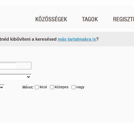
tnéd kibővíteni a keresésed
más tartalmakra is
?
kicsi
közepes
nagy
Méret: