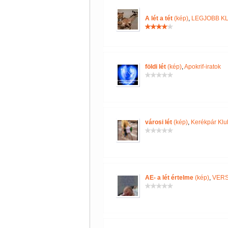
A lét a tét
(kép)
,
LEGJOBB K
földi lét
(kép)
,
Apokrif-iratok
városi lét
(kép)
,
Kerékpár Klu
AE- a lét értelme
(kép)
,
VERS