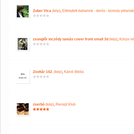
Zuber Vica
(kép)
,
Elfelejtett dallamok - derűs - komoly pillanat
zsonglőr inczédy tamás cover front small 3d
(kép)
,
Könyv im
Zsoltár 142.
(kép)
,
Károli Biblia
zserbó
(kép)
,
Recept Klub