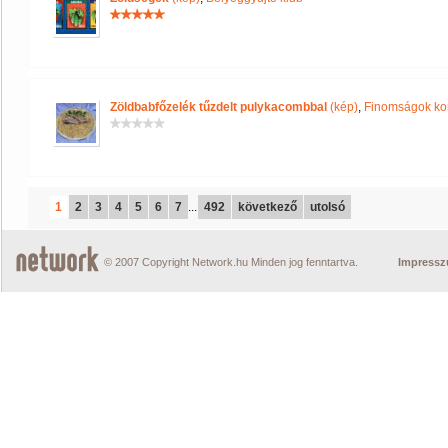
Zöldbabfőzelék tűzdelt pulykacombbal
(kép)
,
Finomságok ko
1
2
3
4
5
6
7
...
492
következő
utolsó
© 2007 Copyright Network.hu Minden jog fenntartva.
Impress