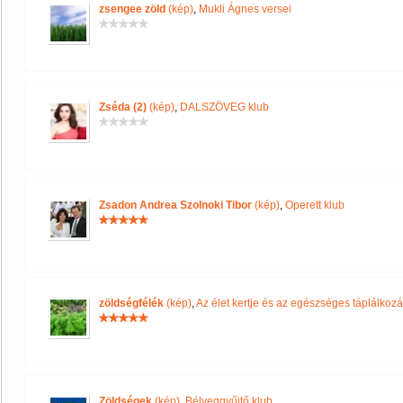
zsengee zöld
(kép)
,
Mukli Ágnes versei
Zséda (2)
(kép)
,
DALSZÖVEG klub
Zsadon Andrea Szolnoki Tibor
(kép)
,
Operett klub
zöldségfélék
(kép)
,
Az élet kertje és az egészséges táplálkoz
Zöldségek
(kép)
,
Bélyeggyűjtő klub