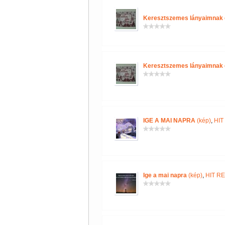
Keresztszemes lányaimnak é
Keresztszemes lányaimnak é
IGE A MAI NAPRA
(kép)
,
HIT
Ige a mai napra
(kép)
,
HIT R