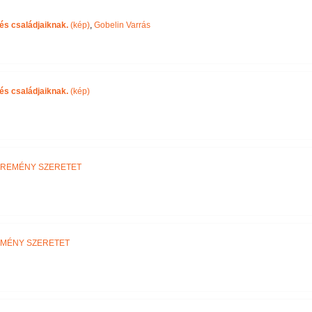
Név szerint
s családjaiknak.
(kép)
,
Gobelin Varrás
s családjaiknak.
(kép)
 REMÉNY SZERETET
EMÉNY SZERETET