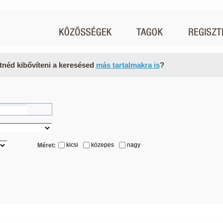
tnéd kibővíteni a keresésed
más tartalmakra is
?
kicsi
közepes
nagy
Méret: